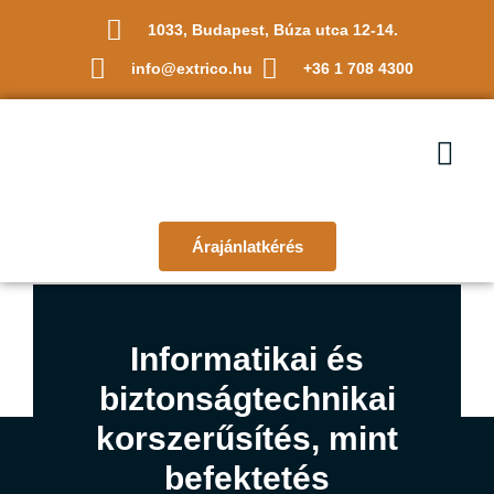
1033, Budapest, Búza utca 12-14.
info@extrico.hu
+36 1 708 4300
Árajánlatkérés
Informatikai és
biztonságtechnikai
korszerűsítés, mint
befektetés