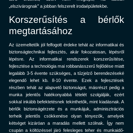
„elszivárognak” a jobban felszerelt irodaépületekbe.
Korszerűsítés a bérlők
megtartásához
Az üzemeltetők jól felfogott érdeke tehát az informatikai és
biztonságtechnikai fejlesztés, akár fokozatosan, lépésről
lépésre. Az informatikai rendszerek korszerűsítése,
fejlesztése a technológia mai robbanásszerű fejlődése miatt
legalább 3-5 évente szükséges, a tűzjelző berendezéseké
elegendő lehet kb. 8-10 évente. Ezek a fejlesztések
részben tehát az alapvető biztonságot, másrészt pedig a
munka jelentős hatékonyabbá tételét szolgálják, ezért
sokkal inkább befektetésnek tekinthetők, mint kiadásnak. A
bérlők biztonságérzete és a munkájuk, adminisztrációs
terheik jelentős csökkenése olyan tényezők, amelyek
kétséget kizáróan a maradás mellett szólnak. Így nem
csupán a költözéssel járó felesleges teher és munkaidő-