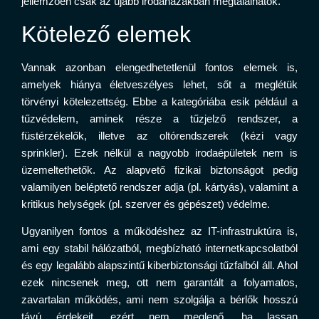
jellemzően csak az újabb irodaházakban megtalálhatók.
Kötelező elemek
Vannak azonban elengedhetetlenül fontos elemek is,
amelyek hiánya életveszélyes lehet, sőt a meglétük
törvényi kötelezettség. Ebbe a kategóriába esik például a
tűzvédelem, aminek része a tűzjelző rendszer, a
füstérzékelők, illetve az oltórendszerek (kézi vagy
sprinkler). Ezek nélkül a nagyobb irodaépületek nem is
üzemeltethetők. Az alapvető fizikai biztonságot pedig
valamilyen beléptető rendszer adja (pl. kártyás), valamint a
kritikus helységek (pl. szerver és gépészet) védelme.
Ugyanilyen fontos a működéshez az IT-infrastruktúra is,
ami egy stabil hálózatból, megbízható internetkapcsolatból
és egy legalább alapszintű kiberbiztonsági tűzfalból áll. Ahol
ezek nincsenek meg, ott nem garantált a folyamatos,
zavartalan működés, ami nem szolgálja a bérlők hosszú
távú érdekeit, ezért nem meglepő, ha lassan