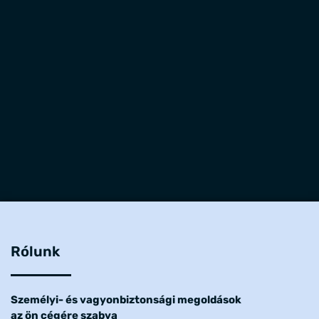
Rólunk
Személyi- és vagyonbiztonsági megoldások
az ön cégére szabva