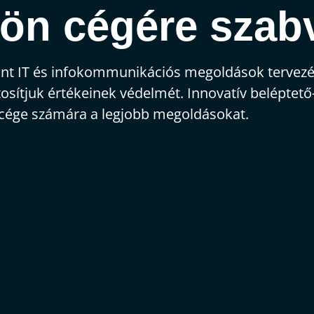
ön cégére szab
int IT és infokommunikációs megoldások tervezésé
sítjuk értékeinek védelmét. Innovatív beléptető-,
 cége számára a legjobb megoldásokat.