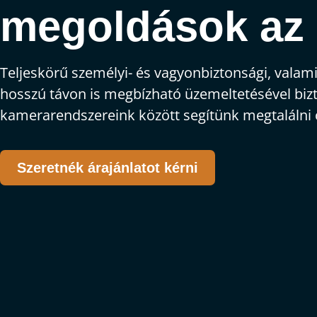
megoldások az 
Teljeskörű személyi- és vagyonbiztonsági, valam
hosszú távon is megbízható üzemeltetésével bizto
kamerarendszereink között segítünk megtalálni
Szeretnék árajánlatot kérni