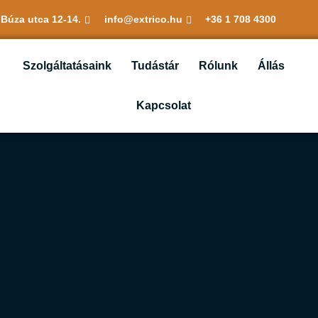
 Búza utca 12-14.
info@extrico.hu
+36 1 708 4300
Szolgáltatásaink
Tudástár
Rólunk
Állás
Kapcsolat