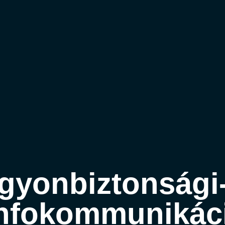
gyonbiztonsági-
 infokommunikác