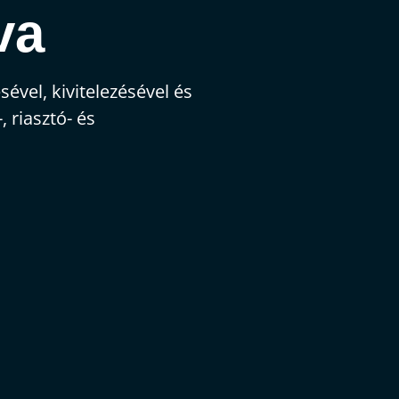
va
vel, kivitelezésével és
 riasztó- és